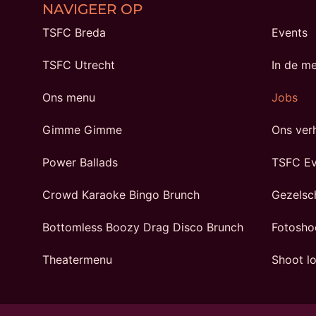
NAVIGEER OP
TSFC Breda
Events
TSFC Utrecht
In de m
Ons menu
Jobs
Gimme Gimme
Ons ver
Power Ballads
TSFC Ev
Crowd Karaoke Bingo Brunch
Gezelsc
Bottomless Boozy Drag Disco Brunch
Fotosho
Theatermenu
Shoot lo