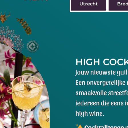
Utrecht
Bre
HIGH COCK
Jouw nieuwste guilt
Een onvergetelijke
smaakvolle streetf
iedereen die eens i
high wine.
Cocktailtoren
m