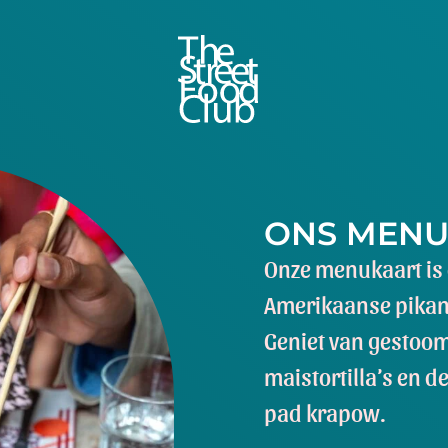
ONS MEN
Onze menukaart is 
Amerikaanse pikant
Geniet van gestoo
maistortilla’s en d
pad krapow.