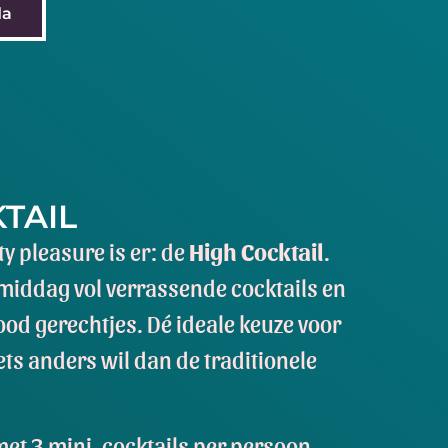
da
TAIL
y pleasure is er: de
High Cocktail
.
 middag vol verrassende cocktails en
ood gerechtjes. Dé ideale keuze voor
ets anders wil dan de traditionele
et 3 mini-cocktails per persoon