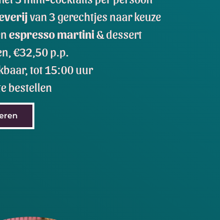
everij
van 3 gerechtjes naar keuze
en
espresso martini
& dessert
n, €32,50 p.p.
kbaar, tot 15:00 uur
te bestellen
veren