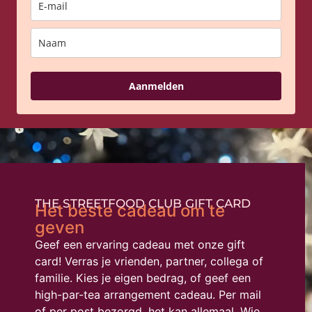
Aanmelden
THE STREETFOOD CLUB GIFT CARD
Het beste cadeau om te
geven
Geef een ervaring cadeau met onze gift
card! Verras je vrienden, partner, collega of
familie. Kies je eigen bedrag, of geef een
high-par-tea arrangement cadeau. Per mail
of per post bezorgd, het kan allemaal. Wie