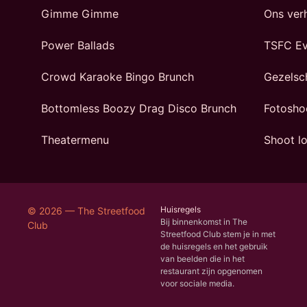
Gimme Gimme
Ons ver
Power Ballads
TSFC Ev
Crowd Karaoke Bingo Brunch
Gezelsc
Bottomless Boozy Drag Disco Brunch
Fotosho
Theatermenu
Shoot lo
Huisregels
© 2026 — The Streetfood
Bij binnenkomst in The
Club
Streetfood Club stem je in met
de huisregels en het gebruik
van beelden die in het
restaurant zijn opgenomen
voor sociale media.