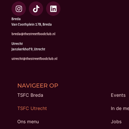
Breda
Van Coothplein 17B, Breda
breda@thestreetfoodclub.nl
Utrecht
Janskerkhof 9, Utrecht
utrecht@thestreetfoodclub.nl
NAVIGEER OP
TSFC Breda
Events
TSFC Utrecht
In de m
Ons menu
Jobs