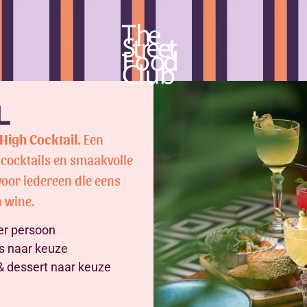
L
High Cocktail
. Een
 cocktails en smaakvolle
voor iedereen die eens
h wine.
er persoon
s naar keuze
 dessert naar keuze