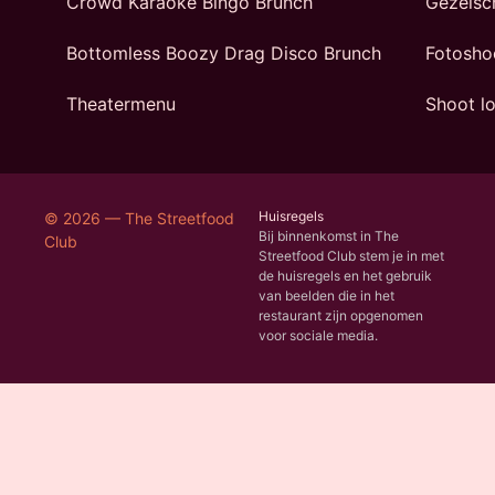
Crowd Karaoke Bingo Brunch
Gezelsc
Bottomless Boozy Drag Disco Brunch
Fotosho
Theatermenu
Shoot lo
Huisregels
© 2026 — The Streetfood
Bij binnenkomst in The
Club
Streetfood Club stem je in met
de huisregels en het gebruik
van beelden die in het
restaurant zijn opgenomen
voor sociale media.