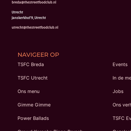
breda@thestreetfoodclub.nl
Utrecht
Janskerkhof 9, Utrecht
utrecht@thestreetfoodclub.nl
NAVIGEER OP
TSFC Breda
Events
TSFC Utrecht
In de m
Ons menu
Jobs
Gimme Gimme
Ons ver
Power Ballads
TSFC Ev