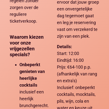
regelen zonder
ervoor dat jouw groep
zorgen over de
een onvergetelijke
reguliere
dag tegemoet gaat
ticketverkoop.
en leg je reservering
vast om verzekerd te
zijn van een plek.
Waarom kiezen
voor onze
Details:
vrijgezellen
Start: 12:00
specials?
Eindtijd: 16:00
Onbeperkt
Prijs: €64-100 p.p.
genieten van
(afhankelijk van rang
heerlijke
en extra’s)
cocktails
Inclusief: onbeperkt
inclusief een
cocktails, mocktails,
heerlijk
pils, wijn, cola en
brunchgerecht.
water en keuze uit