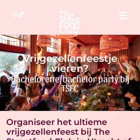
Vrijgezellenfeestje
vieren?
Bachelorette/bachelor party bij
TSFC
Organiseer het ultieme
vrijgezellenfeest bij The