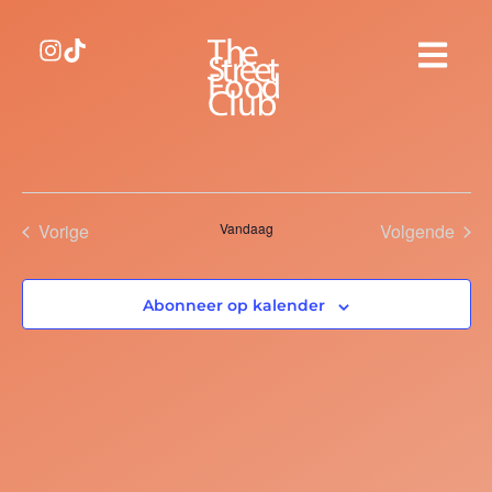
Evenementen
Eve
Vorige
Vandaag
Volgende
Abonneer op kalender