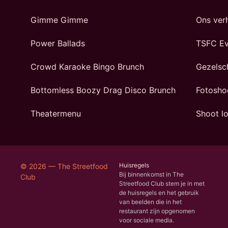
Gimme Gimme
Ons ver
Power Ballads
TSFC Ev
Crowd Karaoke Bingo Brunch
Gezelsc
Bottomless Boozy Drag Disco Brunch
Fotosho
Theatermenu
Shoot lo
Huisregels
© 2026 — The Streetfood
Bij binnenkomst in The
Club
Streetfood Club stem je in met
de huisregels en het gebruik
van beelden die in het
restaurant zijn opgenomen
voor sociale media.