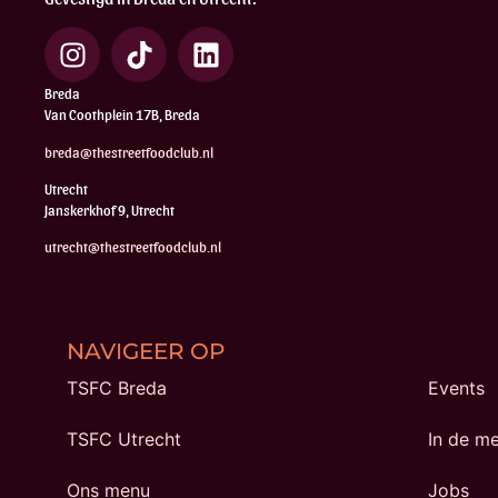
Breda
Van Coothplein 17B, Breda
breda@thestreetfoodclub.nl
Utrecht
Janskerkhof 9, Utrecht
utrecht@thestreetfoodclub.nl
NAVIGEER OP
TSFC Breda
Events
TSFC Utrecht
In de m
Ons menu
Jobs