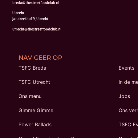
breda@thestreetfoodclub.nl
Utrecht
Janskerkhof 9, Utrecht
utrecht@thestreetfoodclub.nl
NAVIGEER OP
TSFC Breda
Events
TSFC Utrecht
In de m
Ons menu
Jobs
Gimme Gimme
Ons ver
Power Ballads
TSFC Ev