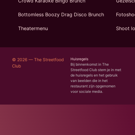
Crowd Karaoke Bingo Brunch
Gezelsc
Bottomless Boozy Drag Disco Brunch
Fotosho
Theatermenu
Shoot lo
Huisregels
© 2026 — The Streetfood
Bij binnenkomst in The
Club
Streetfood Club stem je in met
de huisregels en het gebruik
van beelden die in het
restaurant zijn opgenomen
voor sociale media.