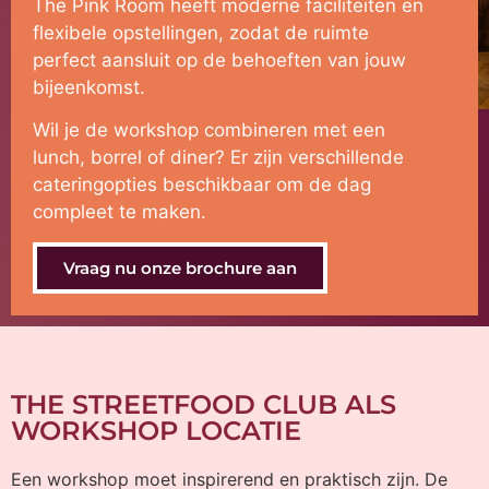
The Pink Room heeft moderne faciliteiten en
flexibele opstellingen, zodat de ruimte
perfect aansluit op de behoeften van jouw
bijeenkomst.
Wil je de workshop combineren met een
lunch, borrel of diner? Er zijn verschillende
cateringopties beschikbaar om de dag
compleet te maken.
Vraag nu onze brochure aan
THE STREETFOOD CLUB ALS
WORKSHOP LOCATIE
Een workshop moet inspirerend en praktisch zijn. De